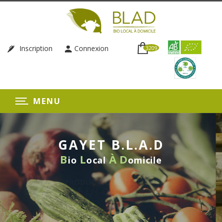
Inscription
Connexion
3209
MENU
GAYET B.L.A.D
B
L
À
D
io
ocal
omicile
O DU RHÔNE
LQUES CLICS
LIVRAISON HEBDO
SANS ENGAG