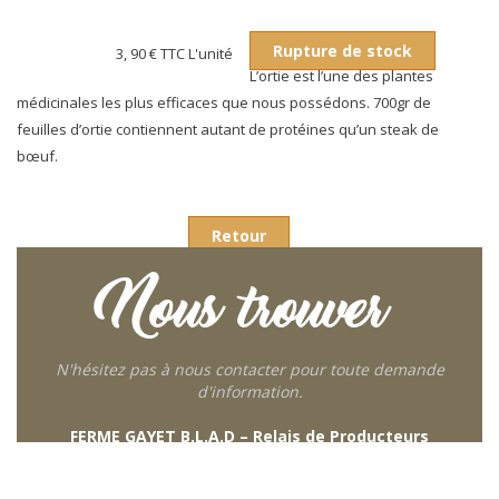
Rupture de stock
3, 90 €
TTC L'unité
L’ortie est l’une des plantes
médicinales les plus efficaces que nous possédons. 700gr de
feuilles d’ortie contiennent autant de protéines qu’un steak de
bœuf.
Retour
Nous trouver
N'hésitez pas à nous contacter pour toute demande
d'information.
FERME GAYET B.L.A.D – Relais de Producteurs
249 descente de Combaroux
69930 St Laurent de Chamousset