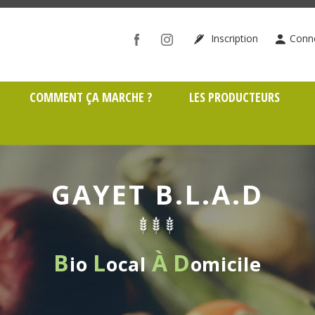
ône (69)
Inscription
Conn
COMMENT ÇA MARCHE ?
LES PRODUCTEURS
GAYET B.L.A.D
B
L
À
D
io
ocal
omicile