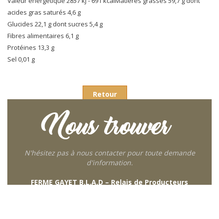
Valeur énergétique 2857 kJ - 691 kcalMatières grasses 59,7 g dont
acides gras saturés 4,6 g
Glucides 22,1 g dont sucres 5,4 g
Fibres alimentaires 6,1 g
Protéines 13,3 g
Sel 0,01 g
Retour
Nous trouver
N'hésitez pas à nous contacter pour toute demande
d'information.
FERME GAYET B.L.A.D – Relais de Producteurs
249 descente de Combaroux
69930 St Laurent de Chamousset
06 27 21 02 54