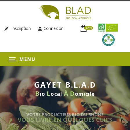
Inscription
Connexion
3209
MENU
GAYET B.L.A.D
B
L
À
D
io
ocal
omicile
VOTRE PRODUCTEUR BIO DU RHÔNE
US LIVRE EN QUELQUES CLICS