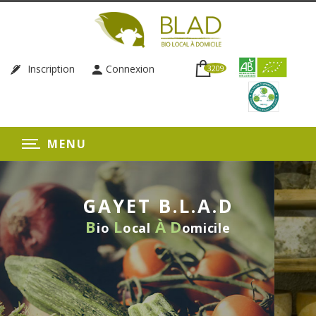
Inscription
Connexion
3209
MENU
GAYET B.L.A.D
B
L
À
D
io
ocal
omicile
LIVRAISON HEBDOMADAIRE
SANS ENGAGEMENT