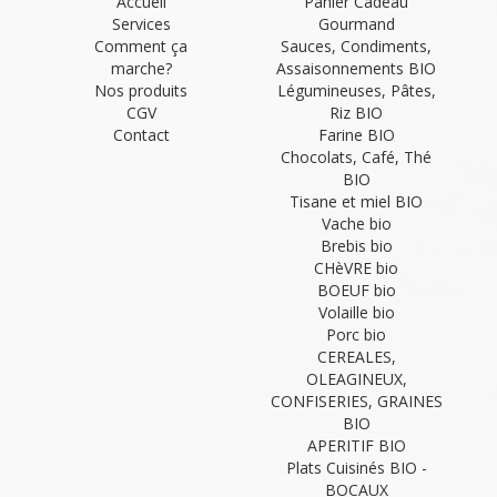
Accueil
Panier Cadeau
Services
Gourmand
Comment ça
Sauces, Condiments,
marche?
Assaisonnements BIO
Nos produits
Légumineuses, Pâtes,
CGV
Riz BIO
Contact
Farine BIO
Chocolats, Café, Thé
BIO
Tisane et miel BIO
Vache bio
Brebis bio
CHèVRE bio
BOEUF bio
Volaille bio
Porc bio
CEREALES,
OLEAGINEUX,
CONFISERIES, GRAINES
BIO
APERITIF BIO
Plats Cuisinés BIO -
BOCAUX