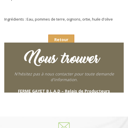
Ingrédients : Eau, pommes de terre, oignons, ortie, huile d'olive
Retour
Nous trouver
N'hésitez pas à nous contacter pour toute demande
d'information.
FERME GAYET B.L.A.D – Relais de Producteurs
249 descente de Combaroux
69930 St Laurent de Chamousset
06 27 21 02 54