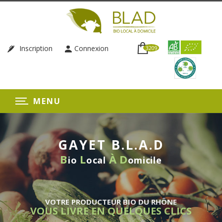
Inscription
Connexion
3209
MENU
GAYET B.L.A.D
B
L
À
D
io
ocal
omicile
VOTRE PRODUCTEUR BIO DU RHÔNE
VOUS LIVRE EN QUELQUES CLICS