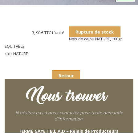
Rupture de stock
3, 90 €
TTC L'unité
Noix de cajou NATURE, 100gr
EQUITABLE
croc NATURE
Retour
Nous trouver
N'hésitez pas à nous contacter pour toute demande
d'information.
FERME GAYET B.L.A.D – Relais de Producteurs
249 descente de Combaroux