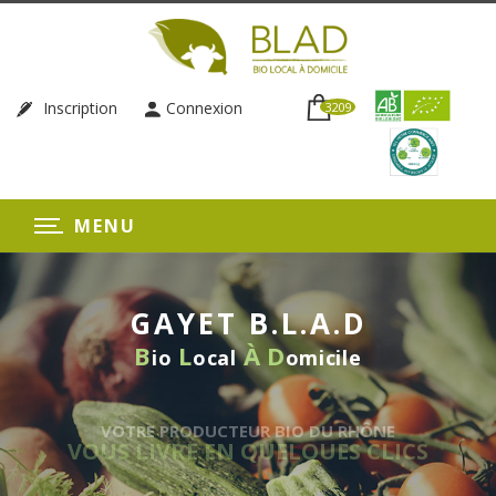
Inscription
Connexion
3209
MENU
GAYET B.L.A.D
B
L
À
D
io
ocal
omicile
VOTRE PRODUCTEUR BIO DU RHÔNE
VOUS LIVRE EN QUELQUES CLICS