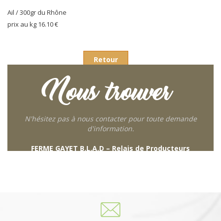
Ail / 300gr du Rhône
prix au kg 16.10 €
Retour
Nous trouver
N'hésitez pas à nous contacter pour toute demande
d'information.
FERME GAYET B.L.A.D – Relais de Producteurs
249 descente de Combaroux
69930 St Laurent de Chamousset
06 27 21 02 54