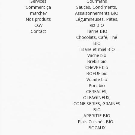
Services
Gourmand
Comment ça
Sauces, Condiments,
marche?
Assaisonnements BIO
Nos produits
Légumineuses, Pâtes,
CGV
Riz BIO
Contact
Farine BIO
Chocolats, Café, Thé
BIO
Tisane et miel BIO
Vache bio
Brebis bio
CHèVRE bio
BOEUF bio
Volaille bio
Porc bio
CEREALES,
OLEAGINEUX,
CONFISERIES, GRAINES
BIO
APERITIF BIO
Plats Cuisinés BIO -
BOCAUX