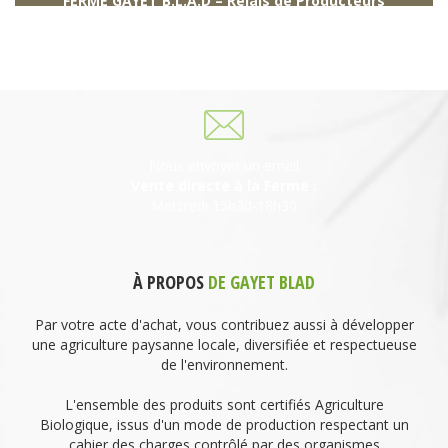
FERME GAYET B.L.A.D – Relais de Producteurs
249 descente de Combaroux
69930 St Laurent de Chamousset
06 27 21 02 54
Nous envoyer un email
Vente directe à la Ferme :
Mercredi 15h30-18h30
À PROPOS
DE GAYET BLAD
Par votre acte d'achat, vous contribuez aussi à développer
une agriculture paysanne locale, diversifiée et respectueuse
de l'environnement.
L'ensemble des produits sont certifiés Agriculture
Biologique, issus d'un mode de production respectant un
cahier des charges contrôlé par des organismes