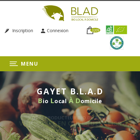
Inscription
Connexion
3209
MENU
GAYET B.L.A.D
B
L
À
D
io
ocal
omicile
VOTRE PRODUCTEUR BIO DU RHÔNE
OUS LIVRE EN QUELQUES CLICS