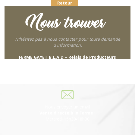
Retour
Nous trouver
N'hésitez pas à nous contacter pour toute demande
d'information.
FERME GAYET B.L.A.D – Relais de Producteurs
249 descente de Combaroux
69930 St Laurent de Chamousset
06 27 21 02 54
Nous envoyer un email
Vente directe à la Ferme :
Mercredi 15h30-18h30