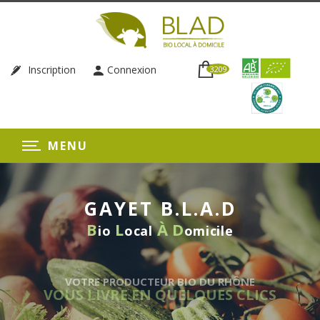
Inscription
Connexion
3209
MENU
GAYET B.L.A.D
B
L
À
D
io
ocal
omicile
VOTRE PRODUCTEUR BIO DU RHÔNE
VOUS LIVRE EN QUELQUES CLICS