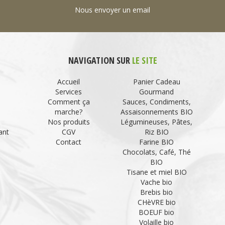
Nous envoyer un email
NAVIGATION SUR
LE SITE
Accueil
Panier Cadeau
Services
Gourmand
Comment ça
Sauces, Condiments,
marche?
Assaisonnements BIO
Nos produits
Légumineuses, Pâtes,
ant
CGV
Riz BIO
Contact
Farine BIO
Chocolats, Café, Thé
BIO
Tisane et miel BIO
Vache bio
Brebis bio
CHèVRE bio
BOEUF bio
Volaille bio