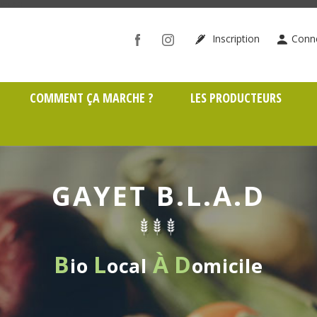
ône (69)
Inscription
Conn
COMMENT ÇA MARCHE ?
LES PRODUCTEURS
GAYET B.L.A.D
B
L
À
D
io
ocal
omicile