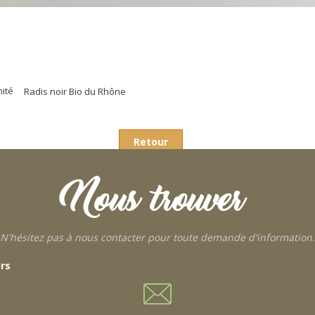
nité
Radis noir Bio du Rhône
Retour
Nous trouver
N'hésitez pas à nous contacter pour toute demande d'information.
urs