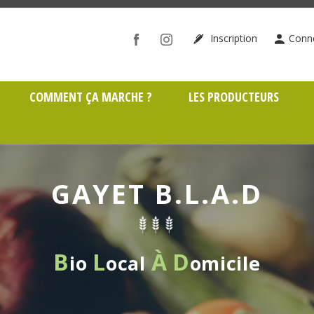
ône (69)
Inscription
Conn
COMMENT ÇA MARCHE ?
LES PRODUCTEURS
GAYET B.L.A.D
B
L
À
D
io
ocal
omicile