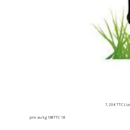
7, 20 €
TTC L'u
prix au kg 18€TTC 18