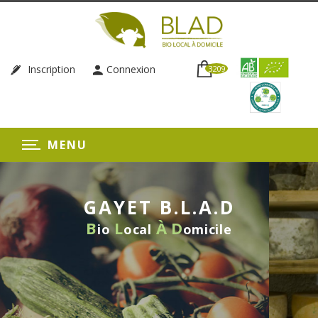
Inscription
Connexion
3209
MENU
GAYET B.L.A.D
B
L
À
D
io
ocal
omicile
LIVRAISON HEBDOMADAIRE
SANS ENGAGEMENT