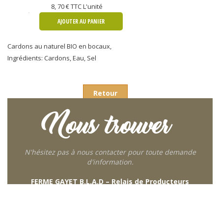
8, 70 €
TTC L'unité
AJOUTER AU PANIER
Cardons au naturel BIO en bocaux,
Ingrédients: Cardons, Eau, Sel
Retour
Nous trouver
N'hésitez pas à nous contacter pour toute demande
d'information.
FERME GAYET B.L.A.D – Relais de Producteurs
249 descente de Combaroux
69930 St Laurent de Chamousset
06 27 21 02 54