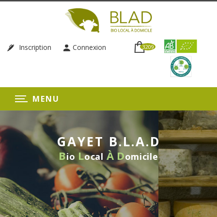
Inscription
Connexion
3209
MENU
GAYET B.L.A.D
B
L
À
D
io
ocal
omicile
LIVRAISON HEBDOMADAIRE
SANS ENGAGEMENT