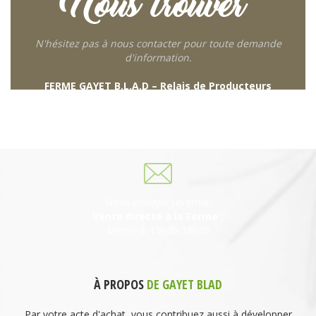
Nous trouver
N'hésitez pas à nous contacter pour toute demande
d'information.
FERME GAYET B.L.A.D – Relais de Producteurs
249 descente de Combaroux
69930 St Laurent de Chamousset
06 27 21 02 54
Nous envoyer un email
Vente directe à la Ferme :
Mercredi 15h30-18h30
À PROPOS
DE GAYET BLAD
Par votre acte d'achat, vous contribuez aussi à développer