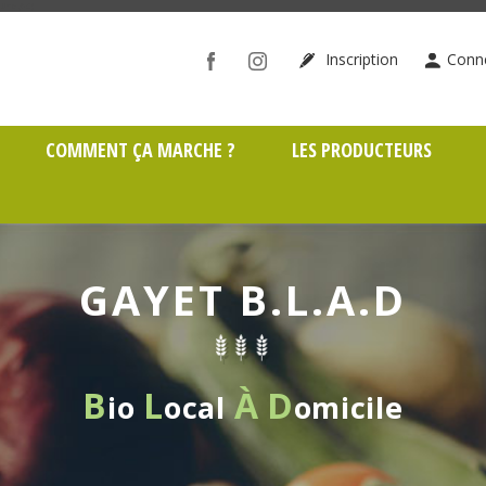
ône (69)
Inscription
Conn
COMMENT ÇA MARCHE ?
LES PRODUCTEURS
GAYET B.L.A.D
B
L
À
D
io
ocal
omicile