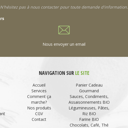
N'hésitez pas à nous contacter pour toute demande d'information.
urs
Nous envoyer un email
NAVIGATION SUR
LE SITE
Accueil
Panier Cadeau
Services
Gourmand
Comment ça
Sauces, Condiments,
marche?
Assaisonnements BIO
Nos produits
Légumineuses, Pâtes,
ant
CGV
Riz BIO
Contact
Farine BIO
Chocolats, Café, Thé