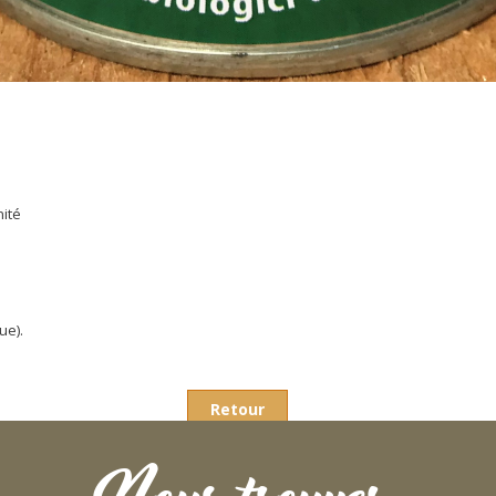
nité
ue).
Retour