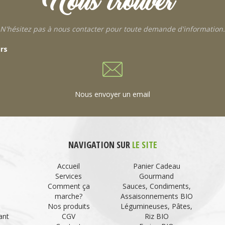
Nous trouver
N'hésitez pas à nous contacter pour toute demande d'information.
urs
Nous envoyer un email
NAVIGATION SUR
LE SITE
Accueil
Panier Cadeau
Services
Gourmand
Comment ça
Sauces, Condiments,
marche?
Assaisonnements BIO
Nos produits
Légumineuses, Pâtes,
ant
CGV
Riz BIO