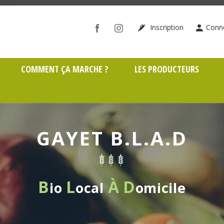
ône (69)
Inscription
Conn
COMMENT ÇA MARCHE ?
LES PRODUCTEURS
GAYET B.L.A.D
B
L
À
D
io
ocal
omicile