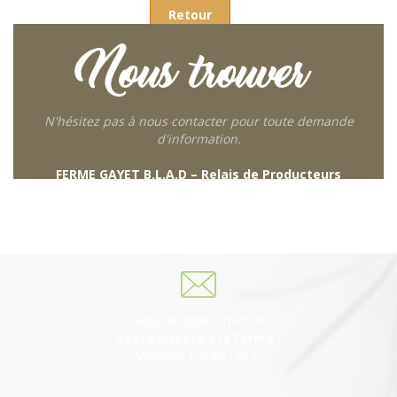
Retour
Nous trouver
N'hésitez pas à nous contacter pour toute demande
d'information.
FERME GAYET B.L.A.D – Relais de Producteurs
249 descente de Combaroux
69930 St Laurent de Chamousset
06 27 21 02 54
Nous envoyer un email
Vente directe à la Ferme :
Mercredi 15h30-18h30