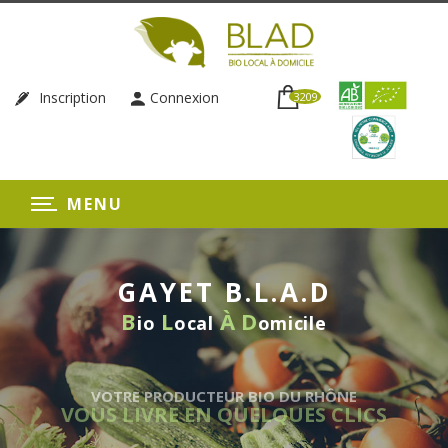
Inscription
Connexion
3209
MENU
GAYET B.L.A.D
B
L
À
D
io
ocal
omicile
VOTRE PRODUCTEUR BIO DU RHÔNE
VOUS LIVRE EN QUELQUES CLICS