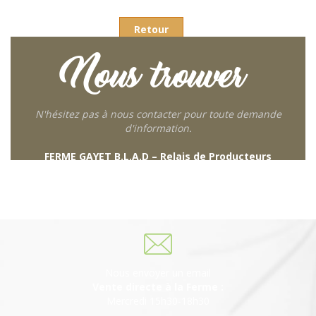
Retour
Nous trouver
N'hésitez pas à nous contacter pour toute demande
d'information.
FERME GAYET B.L.A.D – Relais de Producteurs
249 descente de Combaroux
69930 St Laurent de Chamousset
06 27 21 02 54
Nous envoyer un email
Vente directe à la Ferme :
Mercredi 15h30-18h30