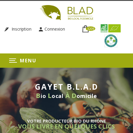
Inscription
Connexion
3209
MENU
GAYET B.L.A.D
B
L
À
D
io
ocal
omicile
VOTRE PRODUCTEUR BIO DU RHÔNE
VOUS LIVRE EN QUELQUES CLICS