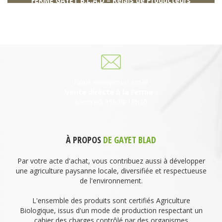
FERME GAYET B.L.A.D – Relais de Producteurs
249 descente de Combaroux
69930 St Laurent de Chamousset
06 27 21 02 54
Nous envoyer un email
Vente directe à la Ferme :
Mercredi 15h30-18h30
À PROPOS
DE GAYET BLAD
Par votre acte d'achat, vous contribuez aussi à développer
une agriculture paysanne locale, diversifiée et respectueuse
de l'environnement.
L'ensemble des produits sont certifiés Agriculture
Biologique, issus d'un mode de production respectant un
cahier des charges contrôlé par des organismes