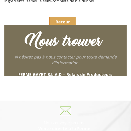
Ingrédients: semoule semi-complète de blé dur bio.
Retour
Nous trouver
N'hésitez pas à nous contacter pour toute demande
d'information.
FERME GAYET B.L.A.D – Relais de Producteurs
249 descente de Combaroux
69930 St Laurent de Chamousset
06 27 21 02 54
Nous envoyer un email
Vente directe à la Ferme :