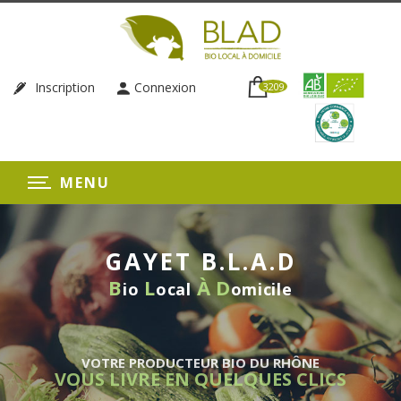
Inscription
Connexion
3209
MENU
GAYET B.L.A.D
B
L
À
D
io
ocal
omicile
VOTRE PRODUCTEUR BIO DU RHÔNE
VOUS LIVRE EN QUELQUES CLICS