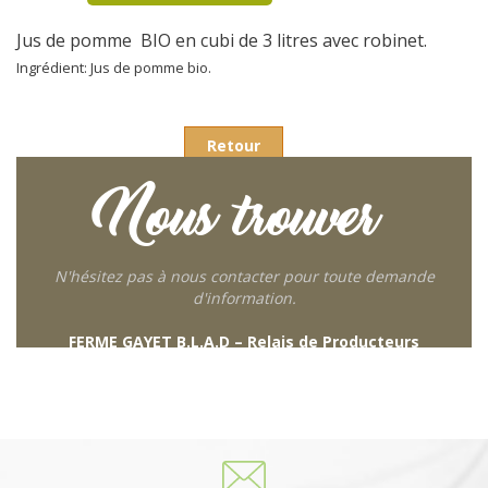
Jus de pomme BIO en cubi de 3 litres avec robinet.
Ingrédient: Jus de pomme bio.
Retour
Nous trouver
N'hésitez pas à nous contacter pour toute demande
d'information.
FERME GAYET B.L.A.D – Relais de Producteurs
249 descente de Combaroux
69930 St Laurent de Chamousset
06 27 21 02 54