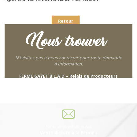
Retour
Nous trouver
N'hésitez pas à nous contacter pour toute demande
d'information.
FERME GAYET B.L.A.D – Relais de Producteurs
249 descente de Combaroux
69930 St Laurent de Chamousset
06 27 21 02 54
Nous envoyer un email
Vente directe à la Ferme :