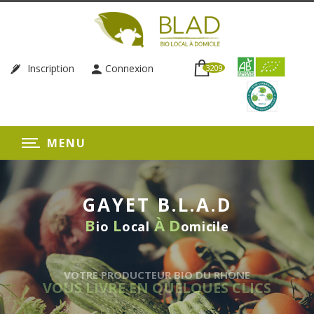
Inscription
Connexion
3209
MENU
GAYET B.L.A.D
B
L
À
D
io
ocal
omicile
TRE PRODUCTEUR BIO DU RHÔNE
 LIVRE EN QUELQUES CLICS