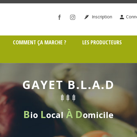
ône (69)
Inscription
Conn
COMMENT ÇA MARCHE ?
LES PRODUCTEURS
GAYET B.L.A.D
B
L
À
D
io
ocal
omicile