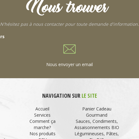
Nous trouver
N'hésitez pas à nous contacter pour toute demande d'information.
urs
Nous envoyer un email
NAVIGATION SUR
LE SITE
Accueil
Panier Cadeau
Services
Gourmand
Comment ça
Sauces, Condiments,
marche?
Assaisonnements BIO
Nos produits
Légumineuses, Pâtes,