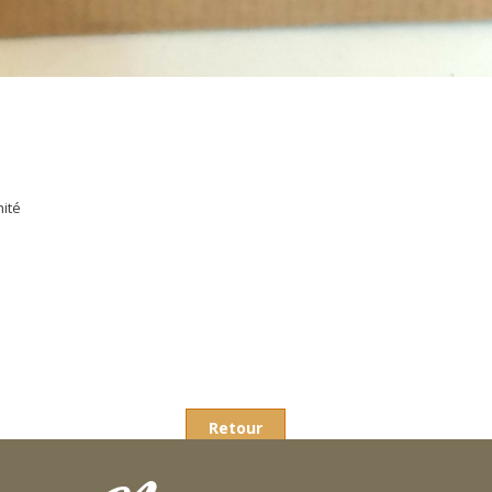
nité
Retour