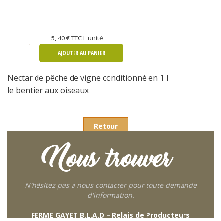
5, 40 €
TTC L'unité
AJOUTER AU PANIER
Nectar de pêche de vigne conditionné en 1 l
le bentier aux oiseaux
Retour
Nous trouver
N'hésitez pas à nous contacter pour toute demande
d'information.
FERME GAYET B.L.A.D – Relais de Producteurs