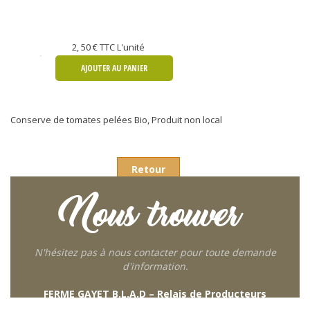
2, 50 €
TTC L'unité
AJOUTER AU PANIER
Conserve de tomates pelées Bio, Produit non local
Retour
Nous trouver
N'hésitez pas à nous contacter pour toute demande
d'information.
FERME GAYET B.L.A.D – Relais de Producteurs
249 descente de Combaroux