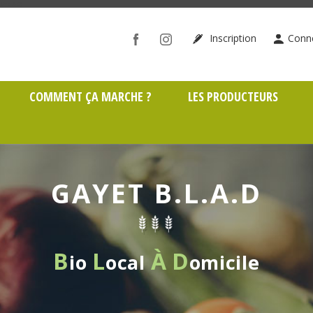
ône (69)
Inscription
Conn
COMMENT ÇA MARCHE ?
LES PRODUCTEURS
GAYET B.L.A.D
B
L
À
D
io
ocal
omicile