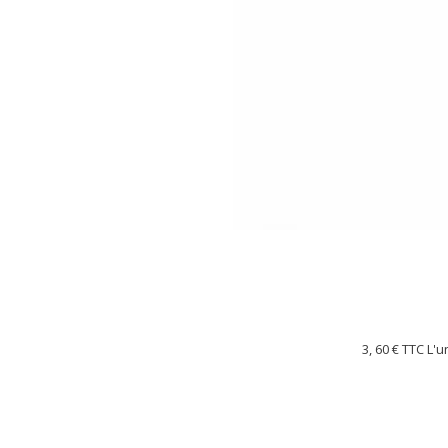
3, 60 €
TTC L'u