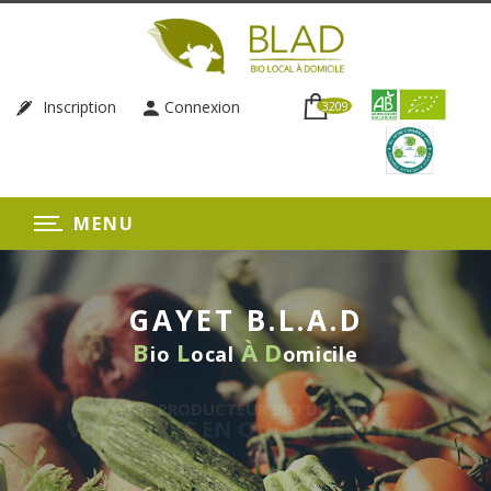
Inscription
Connexion
3209
MENU
GAYET B.L.A.D
B
L
À
D
io
ocal
omicile
LIVRAISON HEBDOMAD
SANS ENGAGEM