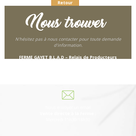
Retour
Nous trouver
N'hésitez pas à nous contacter pour toute demande
d'information.
FERME GAYET B.L.A.D – Relais de Producteurs
249 descente de Combaroux
69930 St Laurent de Chamousset
06 27 21 02 54
Nous envoyer un email
Vente directe à la Ferme :
Mercredi 15h30-18h30