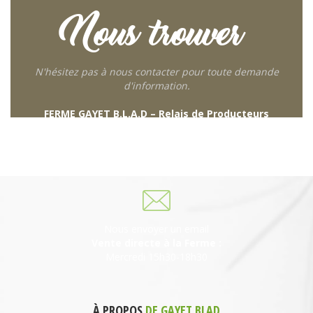
Nous trouver
N'hésitez pas à nous contacter pour toute demande
d'information.
FERME GAYET B.L.A.D – Relais de Producteurs
249 descente de Combaroux
69930 St Laurent de Chamousset
06 27 21 02 54
Nous envoyer un email
Vente directe à la Ferme :
Mercredi 15h30-18h30
À PROPOS
DE GAYET BLAD