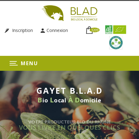
Inscription
Connexion
3209
MENU
GAYET B.L.A.D
B
L
À
D
io
ocal
omicile
UR BIO DU RHÔNE
 QUELQUES CLICS
LIVRAISON 
SANS EN