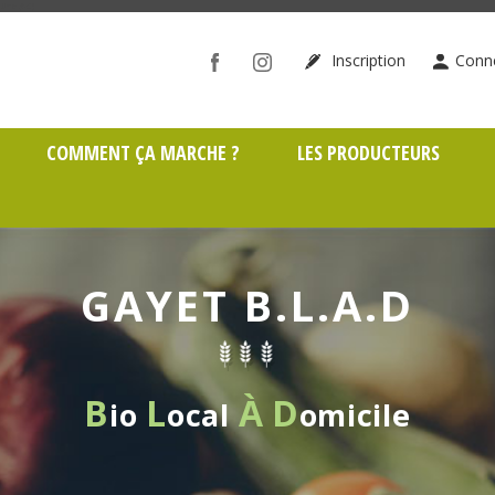
ône (69)
Inscription
Conn
COMMENT ÇA MARCHE ?
LES PRODUCTEURS
GAYET B.L.A.D
B
L
À
D
io
ocal
omicile