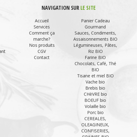
NAVIGATION SUR
LE SITE
Accueil
Panier Cadeau
Services
Gourmand
Comment ça
Sauces, Condiments,
marche?
Assaisonnements BIO
Nos produits
Légumineuses, Pâtes,
ant
CGV
Riz BIO
Contact
Farine BIO
Chocolats, Café, Thé
BIO
Tisane et miel BIO
Vache bio
Brebis bio
CHèVRE bio
BOEUF bio
Volaille bio
Porc bio
CEREALES,
OLEAGINEUX,
CONFISERIES,
GRAINES BIO