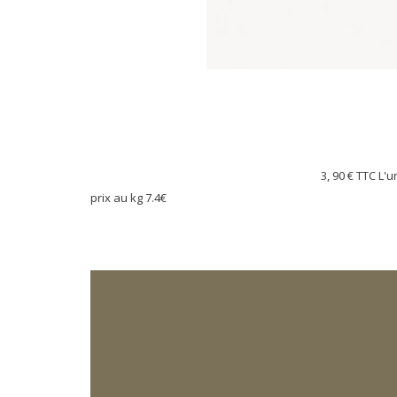
3, 90 €
TTC L'u
prix au kg 7.4€