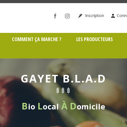
ône (69)
Inscription
Conn
COMMENT ÇA MARCHE ?
LES PRODUCTEURS
GAYET B.L.A.D
B
L
À
D
io
ocal
omicile