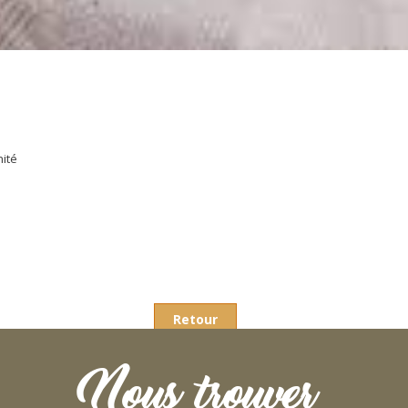
nité
Retour
Nous trouver