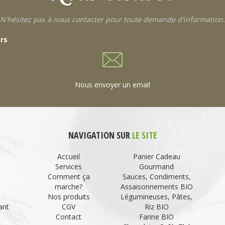
N'hésitez pas à nous contacter pour toute demande d'information.
urs
Nous envoyer un email
NAVIGATION SUR
LE SITE
Accueil
Panier Cadeau
Services
Gourmand
Comment ça
Sauces, Condiments,
marche?
Assaisonnements BIO
Nos produits
Légumineuses, Pâtes,
ant
CGV
Riz BIO
Contact
Farine BIO