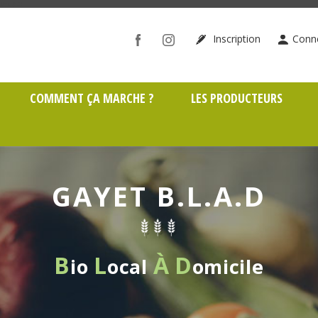
ône (69)
Inscription
Conn
COMMENT ÇA MARCHE ?
LES PRODUCTEURS
GAYET B.L.A.D
B
L
À
D
io
ocal
omicile