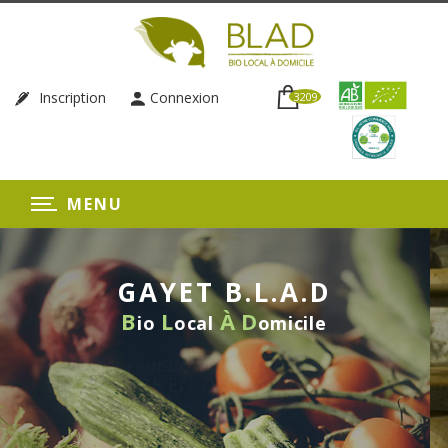
Inscription
Connexion
3209
MENU
GAYET B.L.A.D
B
L
À
D
io
ocal
omicile
LIVRAISON HEBDOMADAI
SANS ENGAGEMEN