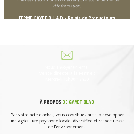
d'information.
FERME GAYET B.L.A.D – Relais de Producteurs
249 descente de Combaroux
69930 St Laurent de Chamousset
06 27 21 02 54
Nous envoyer un email
Vente directe à la Ferme :
Mercredi 15h30-18h30
À PROPOS
DE GAYET BLAD
Par votre acte d'achat, vous contribuez aussi à développer
une agriculture paysanne locale, diversifiée et respectueuse
de l'environnement.