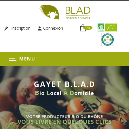
Inscription
Connexion
3209
MENU
GAYET B.L.A.D
B
L
À
D
io
ocal
omicile
VOTRE PRODUCTEUR BIO DU RHÔNE
VOUS LIVRE EN QUELQUES CLICS