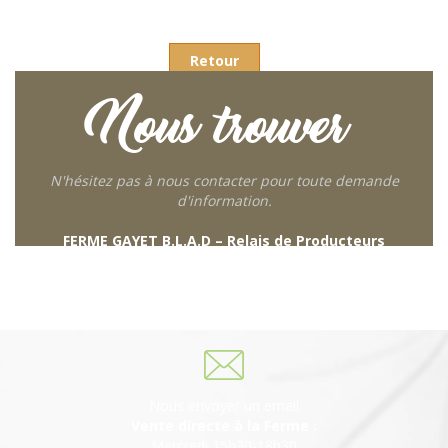
Retour
Nous trouver
N'hésitez pas à nous contacter pour toute demande
d'information.
FERME GAYET B.L.A.D – Relais de Producteurs
249 descente de Combaroux
69930 St Laurent de Chamousset
06 27 21 02 54
Nous envoyer un email
Vente directe à la Ferme :
Mercredi 15h30-18h30