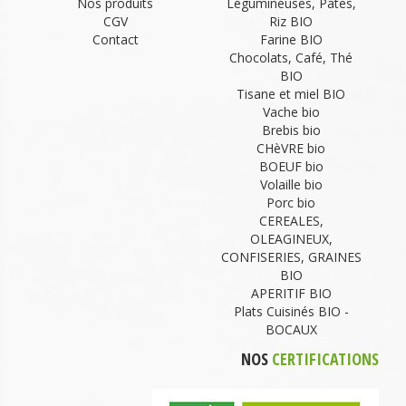
Nos produits
Légumineuses, Pâtes,
CGV
Riz BIO
Contact
Farine BIO
Chocolats, Café, Thé
BIO
Tisane et miel BIO
Vache bio
Brebis bio
CHèVRE bio
BOEUF bio
Volaille bio
Porc bio
CEREALES,
OLEAGINEUX,
CONFISERIES, GRAINES
BIO
APERITIF BIO
Plats Cuisinés BIO -
BOCAUX
NOS
CERTIFICATIONS