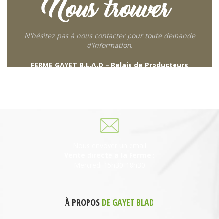
Nous trouver
N'hésitez pas à nous contacter pour toute demande
d'information.
FERME GAYET B.L.A.D – Relais de Producteurs
249 descente de Combaroux
69930 St Laurent de Chamousset
06 27 21 02 54
Nous envoyer un email
Vente directe à la Ferme :
Mercredi 15h30-18h30
À PROPOS
DE GAYET BLAD