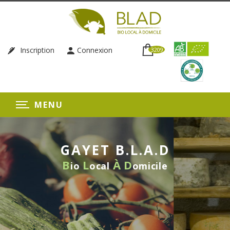
Inscription
Connexion
3209
MENU
GAYET B.L.A.D
B
L
À
D
io
ocal
omicile
LIVRAISON HEBDOMADAIRE
SANS ENGAGEMENT