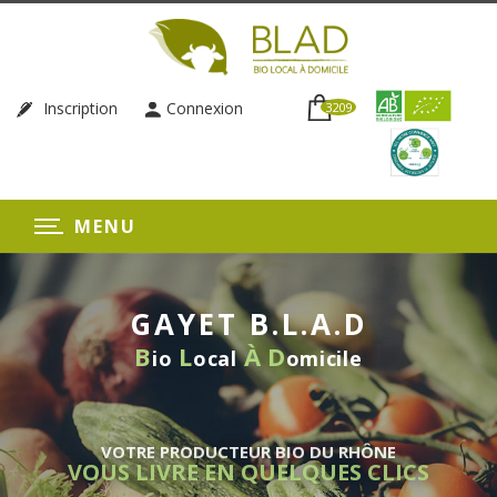
Inscription
Connexion
3209
MENU
GAYET B.L.A.D
B
L
À
D
io
ocal
omicile
VOTRE PRODUCTEUR BIO DU RHÔNE
VOUS LIVRE EN QUELQUES CLICS