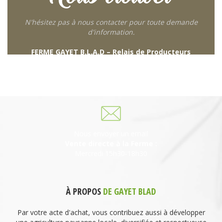
N'hésitez pas à nous contacter pour toute demande
d'information.
FERME GAYET B.L.A.D – Relais de Producteurs
249 descente de Combaroux
69930 St Laurent de Chamousset
06 27 21 02 54
Nous envoyer un email
Vente directe à la Ferme :
Mercredi 15h30-18h30
À PROPOS
DE GAYET BLAD
Par votre acte d'achat, vous contribuez aussi à développer