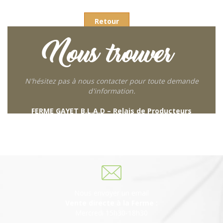
Retour
Nous trouver
N'hésitez pas à nous contacter pour toute demande
d'information.
FERME GAYET B.L.A.D – Relais de Producteurs
249 descente de Combaroux
69930 St Laurent de Chamousset
06 27 21 02 54
Nous envoyer un email
Vente directe à la Ferme :
Mercredi 15h30-18h30