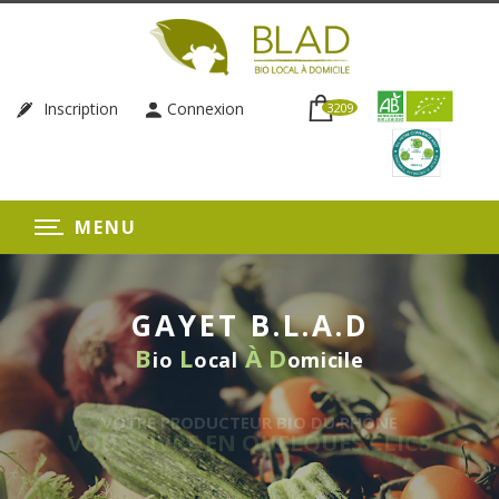
Inscription
Connexion
3209
MENU
GAYET B.L.A.D
B
L
À
D
io
ocal
omicile
VOTRE PRODUCTEUR BIO DU RHÔNE
S LIVRE EN QUELQUES CLICS