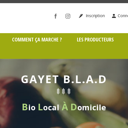
ône (69)
Inscription
Conn
COMMENT ÇA MARCHE ?
LES PRODUCTEURS
GAYET B.L.A.D
B
L
À
D
io
ocal
omicile