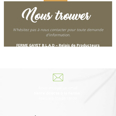
Nous trouver
N'hésitez pas à nous contacter pour toute demande
d'information.
FERME GAYET B.L.A.D – Relais de Producteurs
249 descente de Combaroux
69930 St Laurent de Chamousset
06 27 21 02 54
Nous envoyer un email
Vente directe à la Ferme :
Mercredi 15h30-18h30