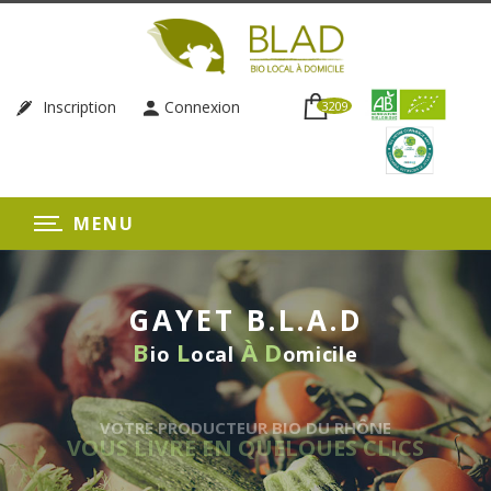
Inscription
Connexion
3209
MENU
GAYET B.L.A.D
B
L
À
D
io
ocal
omicile
VOTRE PRODUCTEUR BIO DU RHÔNE
VOUS LIVRE EN QUELQUES CLICS