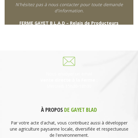
N'hésitez pas à nous contacter pour toute demande
d'information.
FERME GAYET B.L.A.D – Relais de Producteurs
249 descente de Combaroux
69930 St Laurent de Chamousset
06 27 21 02 54
Nous envoyer un email
Vente directe à la Ferme :
Mercredi 15h30-18h30
À PROPOS
DE GAYET BLAD
Par votre acte d'achat, vous contribuez aussi à développer
une agriculture paysanne locale, diversifiée et respectueuse
de l'environnement.