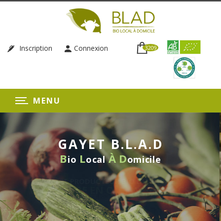
Inscription
Connexion
3209
MENU
GAYET B.L.A.D
B
L
À
D
io
ocal
omicile
LIVRAISON HEBDOMADAIRE
SANS ENGAGEMENT