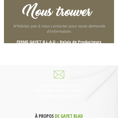
Nous trouver
N'hésitez pas à nous contacter pour toute demande
d'information.
FERME GAYET B.L.A.D – Relais de Producteurs
249 descente de Combaroux
69930 St Laurent de Chamousset
06 27 21 02 54
Nous envoyer un email
Vente directe à la Ferme :
Mercredi 15h30-18h30
À PROPOS
DE GAYET BLAD