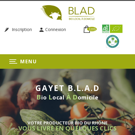
Inscription
Connexion
3209
MENU
GAYET B.L.A.D
B
L
À
D
io
ocal
omicile
VOTRE PRODUCTEUR BIO DU RHÔNE
VOUS LIVRE EN QUELQUES CLICS