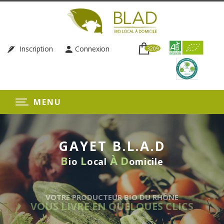
Inscription
Connexion
3209
MENU
GAYET B.L.A.D
B
L
À
D
io
ocal
omicile
VOTRE PRODUCTEUR BIO DU RHÔNE
VOUS LIVRE EN QUELQUES CLICS