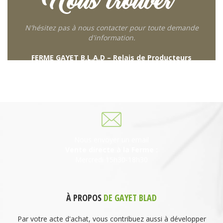
Nous trouver
N'hésitez pas à nous contacter pour toute demande
d'information.
FERME GAYET B.L.A.D – Relais de Producteurs
249 descente de Combaroux
69930 St Laurent de Chamousset
06 27 21 02 54
Nous envoyer un email
Vente directe à la Ferme :
Mercredi 15h30-18h30
À PROPOS
DE GAYET BLAD
Par votre acte d'achat, vous contribuez aussi à développer