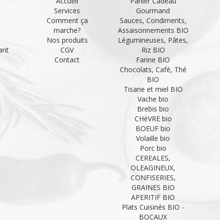
Accueil
Panier Cadeau
Services
Gourmand
Comment ça
Sauces, Condiments,
marche?
Assaisonnements BIO
Nos produits
Légumineuses, Pâtes,
ant
CGV
Riz BIO
Contact
Farine BIO
Chocolats, Café, Thé
BIO
Tisane et miel BIO
Vache bio
Brebis bio
CHèVRE bio
BOEUF bio
Volaille bio
Porc bio
CEREALES,
OLEAGINEUX,
CONFISERIES,
GRAINES BIO
APERITIF BIO
Plats Cuisinés BIO -
BOCAUX