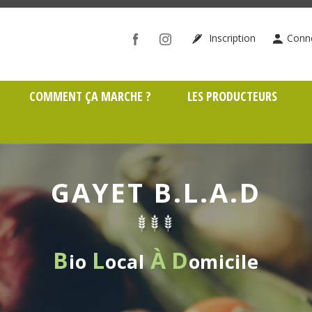
ône (69)
Inscription
Conn
COMMENT ÇA MARCHE ?
LES PRODUCTEURS
GAYET B.L.A.D
B
L
À
D
io
ocal
omicile